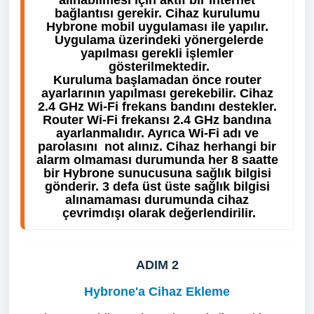
alınabilmesi için aktif bir internet 
bağlantısı gerekir. Cihaz kurulumu 
Hybrone mobil uygulaması ile yapılır. 
 Uygulama üzerindeki yönergelerde 
yapılması gerekli işlemler 
gösterilmektedir.
Kuruluma başlamadan önce router 
ayarlarının yapılması gerekebilir. Cihaz 
2.4 GHz Wi-Fi frekans bandını destekler. 
Router Wi-Fi frekansı 2.4 GHz bandına 
ayarlanmalıdır. Ayrıca Wi-Fi adı ve 
parolasını  not alınız. Cihaz herhangi bir 
alarm olmaması durumunda her 8 saatte 
bir Hybrone sunucusuna sağlık bilgisi 
gönderir. 3 defa üst üste sağlık bilgisi 
alınamaması durumunda cihaz 
çevrimdışı olarak değerlendirilir.
ADIM 2
Hybrone'a Cihaz Ekleme