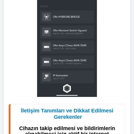
İletişim Tanımları ve Dikkat Edilmesi 
Gerekenler
Cihazın takip edilmesi ve bildirimlerin 