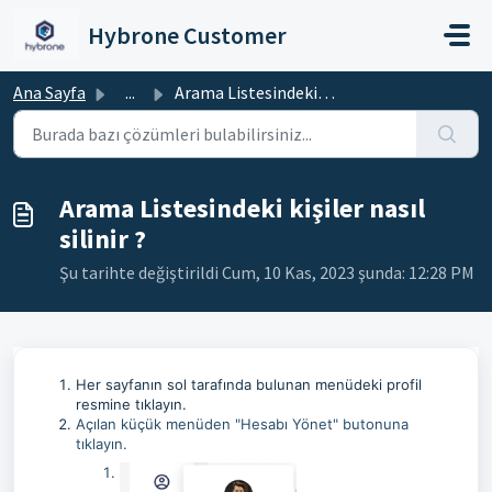
Ana içeriğe geç
Hybrone Customer
Ana Sayfa
...
Arama Listesindeki kişiler nasıl silinir ?
Arama Listesindeki kişiler nasıl
silinir ?
Şu tarihte değiştirildi Cum, 10 Kas, 2023 şunda: 12:28 PM
Her sayfanın sol tarafında bulunan menüdeki profil
resmine tıklayın.
Açılan küçük menüden "Hesabı Yönet" butonuna
tıklayın.