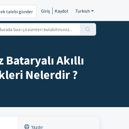
Giriş
Kaydol
Turkish
tek talebi gönder
Bataryalı Akıllı
leri Nelerdir ?
Yazdır