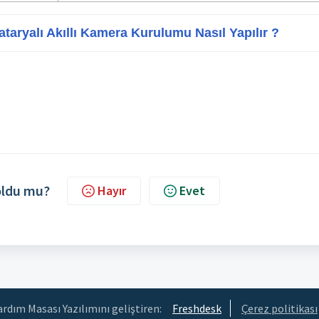
aryalı Akıllı Kamera Kurulumu Nasıl Yapılır ?
 oldu mu?
Hayır
Evet
ardım Masası Yazılımını geliştiren:
Freshdesk
Çerez politikası