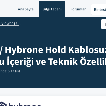
Ana Sayfa
Bilgi tabanı
Forumlar
Bir des
-CW3013-FB / Hybrone Hold Kablosuz Bataryalı Akıllı Kamera
 Hybrone Hold Kablosuz 
İçeriği ve Teknik Özellik
unda: 5:47 PM