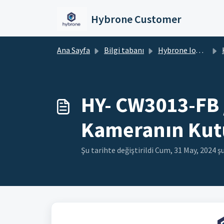
Ana içeriğe geç
Hybrone Customer
Ana Sayfa
Bilgi tabanı
Hybrone IoT Cihazlar
HY
HY- CW3013-FB /
Kameranın Kutu 
Şu tarihte değiştirildi Cum, 31 May, 2024 ş