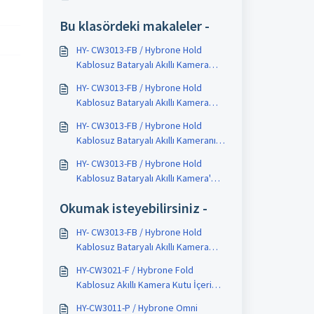
Bu klasördeki makaleler -
HY- CW3013-FB / Hybrone Hold
Kablosuz Bataryalı Akıllı Kamera
Nedir ?
HY- CW3013-FB / Hybrone Hold
Kablosuz Bataryalı Akıllı Kamera
Kurulumu Nasıl Yapılır ?
HY- CW3013-FB / Hybrone Hold
Kablosuz Bataryalı Akıllı Kameranın
Kutu İçeriği ve Teknik Özellikleri
HY- CW3013-FB / Hybrone Hold
Nelerdir ?
Kablosuz Bataryalı Akıllı Kamera'da
Canlı İzleme ve Kayıt İzleme nasıl
Okumak isteyebilirsiniz -
yapılır ?
HY- CW3013-FB / Hybrone Hold
Kablosuz Bataryalı Akıllı Kamera
Nedir ?
HY-CW3021-F / Hybrone Fold
Kablosuz Akıllı Kamera Kutu İçeriği
ve Teknik Özellikleri nelerdir ?
HY-CW3011-P / Hybrone Omni