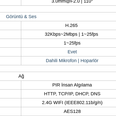
3.0mm@F2.0 | 110°
Görüntü & Ses
H.265
32Kbps~2Mbps | 1~25fps
1~25fps
Evet
Dahili Mikrofon | Hoparlör
Ağ
PIR İnsan Algılama
HTTP, TCP/IP, DHCP, DNS
2.4G WIFI (IEEE802.11b/g/n)
AES128