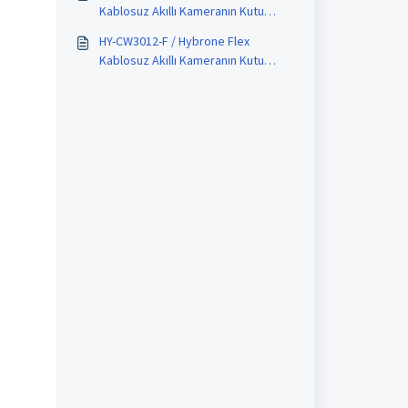
Kablosuz Akıllı Kameranın Kutu
İçeriği ve Teknik Özellikleri Nelerdir
HY-CW3012-F / Hybrone Flex
?
Kablosuz Akıllı Kameranın Kutu
İçeriği ve Teknik Özellikleri Nelerdir
?