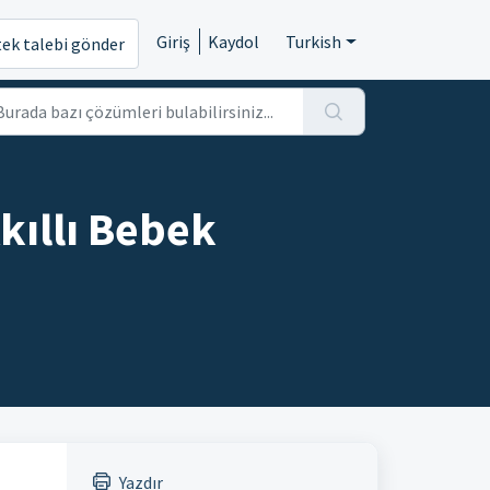
Giriş
Kaydol
Turkish
tek talebi gönder
kıllı Bebek
Yazdır