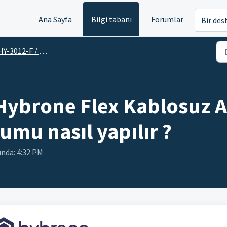
Ana Sayfa
Bilgi tabanı
Forumlar
Bir des
-3012-F / Hybrone Flex Akıllı Kablosuz Bebek Kamerası
Hybrone Flex Kablosuz A
mu nasıl yapılır ?
unda: 4:32 PM