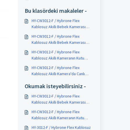
Bu klasördeki makaleler -
HY-CW3012-F / Hybrone Flex
Kablosuz Akıllı Bebek Kamerası
nedir ?
HY-CW3012-F / Hybrone Flex
Kablosuz Akıllı Bebek Kamerası
kurulumu nasıl yapılır ?
HY-CW3012-F / Hybrone Flex
Kablosuz Akıllı Kameranın Kutu
İçeriği ve Teknik Özellikleri Nelerdir
HY-CW3012-F / Hybrone Flex
?
Kablosuz Akıllı Kamera'da Canlı
İzleme ve Kayıt İzleme nasıl yapılır
Okumak isteyebilirsiniz -
?
HY-CW3012-F / Hybrone Flex
Kablosuz Akıllı Bebek Kamerası
nedir ?
HY-CW3012-F / Hybrone Flex
Kablosuz Akıllı Kameranın Kutu
İçeriği ve Teknik Özellikleri Nelerdir
HY-3012-F / Hybrone Flex Kablosuz