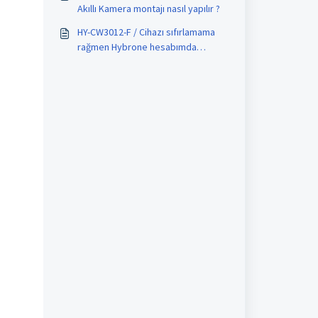
?
Akıllı Kamera montajı nasıl yapılır ?
HY-CW3012-F / Cihazı sıfırlamama
rağmen Hybrone hesabımda
görebiliyorum ne yapmalıyım ?