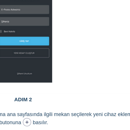
ADIM 2
a ana sayfasında ilgili mekan seçilerek yeni cihaz ekle
butonuna
basılır.