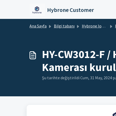
Ana içeriğe geç
Hybrone Customer
Ana Sayfa
Bilgi tabanı
Hybrone IoT Cihazlar
HY
HY-CW3012-F / 
Kamerası kurulu
Şu tarihte değiştirildi Cum, 31 May, 2024 ş