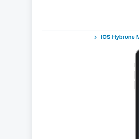
I
OS
Hybrone M