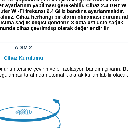
ayarlarının yapılması gerekebilir. Cihaz 2.4 GHz Wi
uter Wi-Fi frekansı 2.4 GHz bandına ayarlanmalıdır. 
t alınız. Cihaz herhangi bir alarm olmaması durumund
una sağlık bilgisi gönderir. 3 defa üst üste sağlık 
unda cihaz çevrimdışı olarak değerlendirilir.
ADIM 2
Cihaz Kurulumu
nünün tersine çevirin ve pil izolasyon bandını çıkarın. B
ulaması tarafından otomatik olarak kullanılabilir olacakt