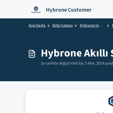
Ana içeriğe geç
Hybrone Customer
Ana Sayfa
Bilgi tabanı
Hybrone IoT Cihazlar
HY
Hybrone Akıllı 
Şu tarihte değiştirildi Sal, 5 Mar, 2024 şun