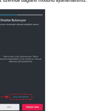
az üzerinde bağlantı modunu ayarlamalısınız.