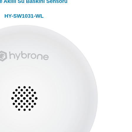
 Akıllı Su Baskını Sensörü
HY-SW1031-WL