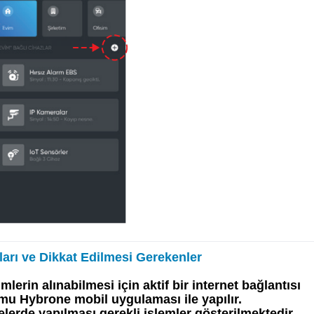
ları ve Dikkat Edilmesi Gerekenler
mlerin alınabilmesi için aktif bir internet bağlantısı 
mu Hybrone mobil uygulaması ile yapılır. 
erde yapılması gerekli işlemler gösterilmektedir.