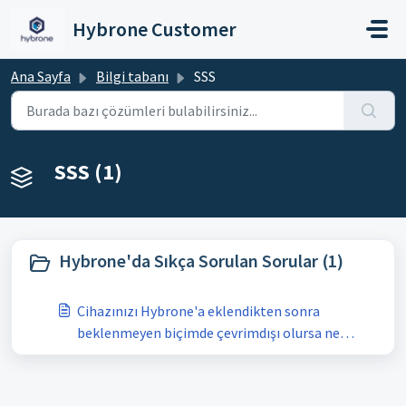
Ana içeriğe geç
Hybrone Customer
Ana Sayfa
Bilgi tabanı
SSS
SSS (1)
Hybrone'da Sıkça Sorulan Sorular (1)
Cihazınızı Hybrone'a eklendikten sonra
beklenmeyen biçimde çevrimdışı olursa ne
yapmalısınız ?