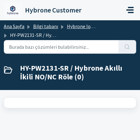
Ana içeriğe geç
Hybrone Customer
Ana Sayfa
Bilgi tabanı
Hybrone IoT Cihazlar
HY-PW2131-SR / Hybrone Akıllı İkili NO/NC Röle
HY-PW2131-SR / Hybrone Akıllı
İkili NO/NC Röle (0)