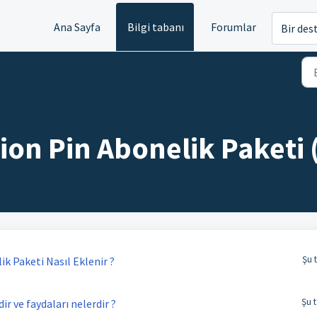
Ana Sayfa
Bilgi tabanı
Forumlar
Bir des
on Pin Abonelik Paketi 
Şu 
k Paketi Nasıl Eklenir ?
Şu t
ir ve faydaları nelerdir ?