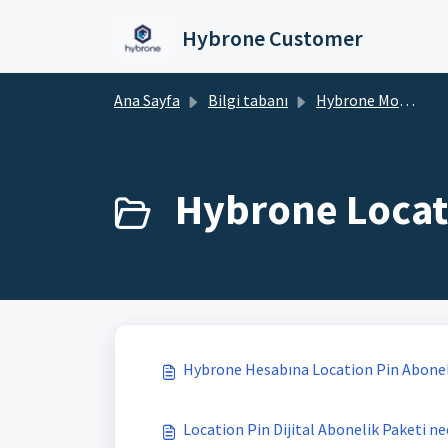
Ana içeriğe geç
Hybrone Customer
Ana Sayfa
Bilgi tabanı
Hybrone Mobil
Hybrone Locati
Hybrone Hesabına Location Pin Aboneli
Location Pin Dijital Abonelik Paketi ned