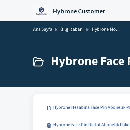
Ana içeriğe geç
Hybrone Customer
Ana Sayfa
Bilgi tabanı
Hybrone Mobil
Hybrone Face P
Hybrone Hesabına Face Pin Abonelik Pa
Hybrone Face Pin Dijital Abonelik Paketi