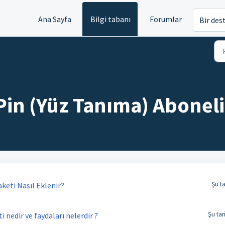
Ana Sayfa
Bilgi tabanı
Forumlar
Bir des
in (Yüz Tanıma) Abonelik
Şu t
keti Nasıl Eklenir?
Şu tar
 nedir ve faydaları nelerdir ?