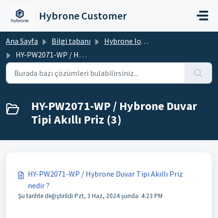
Ana içeriğe geç
Hybrone Customer
Ana Sayfa
Bilgi tabanı
Hybrone IoT Cihazlar
HY-PW2071-WP / Hybrone Duvar Tipi Akıllı Priz
HY-PW2071-WP / Hybrone Duvar
Tipi Akıllı Priz (3)
HY-PW2071-WP / Hybrone Duvar Tipi Akıllı Priz
nedir ?
Şu tarihte değiştirildi Pzt, 3 Haz, 2024 şunda: 4:23 PM