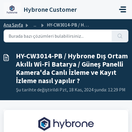
Ana içeriğe geç
Hybrone Customer
Ana Sayfa
...
HY-CW3014-PB / Hybrone Dış Ortam Akıllı Wi-Fi Batarya / G...
HY-CW3014-PB / Hybrone Dış Ortam
Akıllı Wi-Fi Batarya / Güneş Panelli
Kamera'da Canlı İzleme ve Kayıt
İzleme nasıl yapılır ?
Şu tarihte değiştirildi Pzt, 18 Kas, 2024 şunda: 12:29 PM