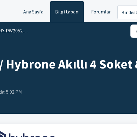
Ana Sayfa
Bilgi tabanı
Forumlar
Bir des
-PW2052-PU / Hybrone Akıllı 4 Soket & 4 Port USB Grup Priz
 Hybrone Akıllı 4 Soket 
nda: 5:02 PM