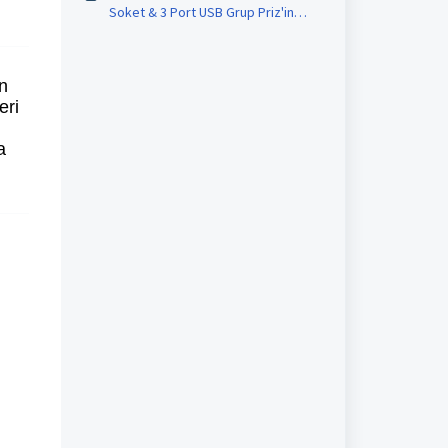
Soket & 3 Port USB Grup Priz'in
kurulumu nasıl yapılır ?
an
eri
a