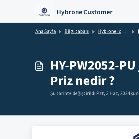
Ana içeriğe geç
Hybrone Customer
Ana Sayfa
Bilgi tabanı
Hybrone IoT Cihazlar
HY
HY-PW2052-PU /
Priz nedir ?
Şu tarihte değiştirildi Pzt, 3 Haz, 2024 şu