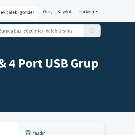
Giriş
Kaydol
Turkish
tek talebi gönder
& 4 Port USB Grup
Yazdır