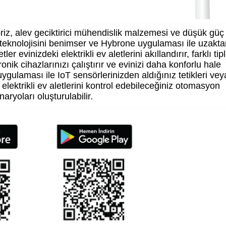
priz, alev geciktirici mühendislik malzemesi ve düşük güç
m teknolojisini benimser ve Hybrone uygulaması ile uzakt
er evinizdeki elektrikli ev aletlerini akıllandırır, farklı tipl
onik cihazlarınızı çalıştırır ve evinizi daha konforlu hale
gulaması ile IoT sensörlerinizden aldığınız tetikleri vey
lektrikli ev aletlerini kontrol edebileceğiniz otomasyon
naryoları oluşturulabilir.