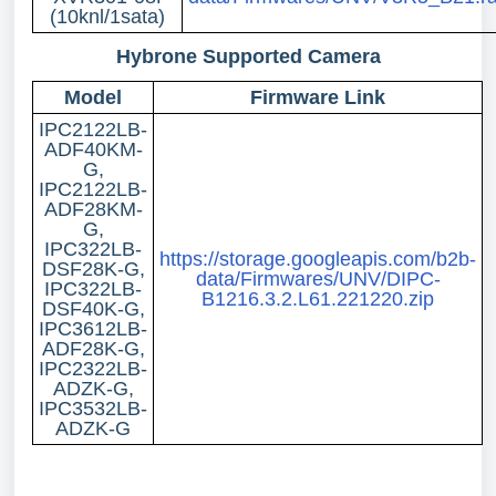
(10knl/1sata)
Hybrone Supported Camera
Model
Firmware Link
IPC2122LB-
ADF40KM-
G,
IPC2122LB-
ADF28KM-
G,
IPC322LB-
https://storage.googleapis.com/b2b-
DSF28K-G,
data/Firmwares/UNV/DIPC-
IPC322LB-
B1216.3.2.L61.221220.zip
DSF40K-G,
IPC3612LB-
ADF28K-G,
IPC2322LB-
ADZK-G,
IPC3532LB-
ADZK-G