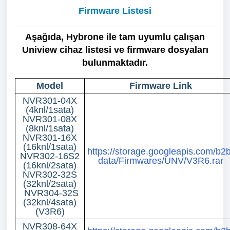
Firmware Listesi
Aşağıda, Hybrone ile tam uyumlu çalışan
Uniview cihaz listesi ve firmware dosyaları
bulunmaktadır.
Model
Firmware Link
NVR301-04X
(4knl/1sata)
NVR301-08X
(8knl/1sata)
NVR301-16X
(16knl/1sata)
https://storage.googleapis.com/b2b
NVR302-16S2
data/Firmwares/UNV/V3R6.rar
(16knl/2sata)
NVR302-32S
(32knl/2sata)
NVR304-32S
(32knl/4sata)
(V3R6)
NVR308-64X