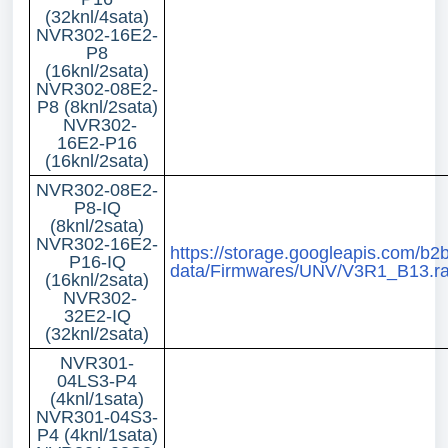
(32knl/4sata)
NVR302-16E2-
P8
(16knl/2sata)
NVR302-08E2-
P8 (8knl/2sata)
NVR302-
16E2-P16
(16knl/2sata)
NVR302-08E2-
P8-IQ
(8knl/2sata)
NVR302-16E2-
https://storage.googleapis.com/b2b
P16-IQ
data/Firmwares/UNV/V3R1_B13.ra
(16knl/2sata)
NVR302-
32E2-IQ
(32knl/2sata)
NVR301-
04LS3-P4
(4knl/1sata)
NVR301-04S3-
P4 (4knl/1sata)